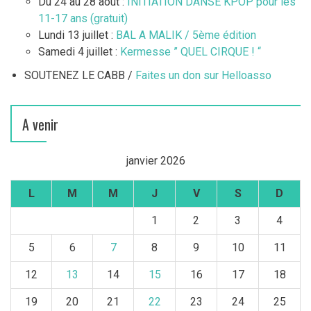
Du 24 au 28 août :
INITIATION DANSE KPOP pour les
11-17 ans (gratuit)
Lundi 13 juillet :
BAL A MALIK / 5ème édition
Samedi 4 juillet :
Kermesse ” QUEL CIRQUE ! “
SOUTENEZ LE CABB /
Faites un don sur Helloasso
A venir
janvier 2026
L
M
M
J
V
S
D
1
2
3
4
5
6
7
8
9
10
11
12
13
14
15
16
17
18
19
20
21
22
23
24
25