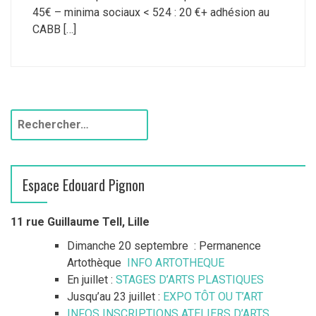
45€ – minima sociaux < 524 : 20 €+ adhésion au
CABB […]
R
e
c
h
Espace Edouard Pignon
e
r
c
11 rue Guillaume Tell, Lille
h
Dimanche 20 septembre : Permanence
e
Artothèque
INFO ARTOTHEQUE
r
En juillet :
STAGES D’ARTS PLASTIQUES
Jusqu’au 23 juillet :
EXPO TÔT OU T’ART
:
INFOS INSCRIPTIONS ATELIERS D’ARTS