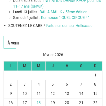
Du 24 au 28 août :
INITIATION DANSE KPOP pour les
11-17 ans (gratuit)
Lundi 13 juillet :
BAL A MALIK / 5ème édition
Samedi 4 juillet :
Kermesse ” QUEL CIRQUE ! “
SOUTENEZ LE CABB /
Faites un don sur Helloasso
A venir
février 2026
L
M
M
J
V
S
D
1
2
3
4
5
6
7
8
9
10
11
12
13
14
15
16
17
18
19
20
21
22