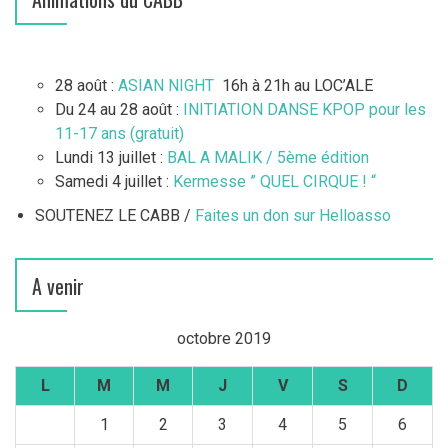
28 août :
ASIAN NIGHT
16h à 21h au LOC’ALE
Du 24 au 28 août :
INITIATION DANSE KPOP pour les
11-17 ans (gratuit)
Lundi 13 juillet :
BAL A MALIK / 5ème édition
Samedi 4 juillet :
Kermesse ” QUEL CIRQUE ! “
SOUTENEZ LE CABB /
Faites un don sur Helloasso
A venir
octobre 2019
L
M
M
J
V
S
D
1
2
3
4
5
6