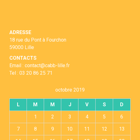
ADRESSE
18 rue du Pont à Fourchon
59000 Lille
CONTACTS
Email : contact@cabb-lille.fr
Tel : 03 20 86 25 71
octobre 2019
L
M
M
J
V
S
D
1
2
3
4
5
6
7
8
9
10
11
12
13