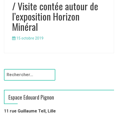
/ Visite contée autour de
l’exposition Horizon
Minéral
15 octobre 2019
R
e
c
h
Espace Edouard Pignon
e
r
c
11 rue Guillaume Tell, Lille
h