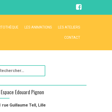
F
a
c
e
b
o
RTOTHÈQUE
LES ANIMATIONS
LES ATELIERS
o
k
CONTACT
Espace Edouard Pignon
1 rue Guillaume Tell, Lille