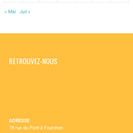
« Mai
Juil »
RETROUVEZ-NOUS
ADRESSE
18 rue du Pont à Fourchon