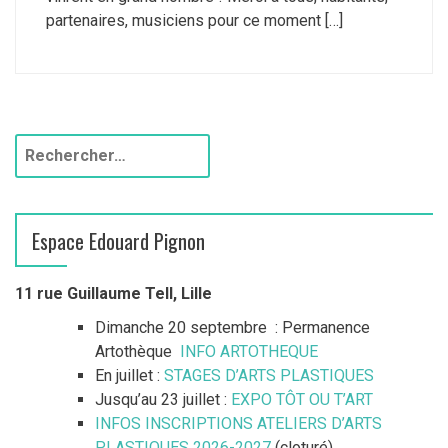
partenaires, musiciens pour ce moment […]
R
e
c
h
Espace Edouard Pignon
e
r
c
11 rue Guillaume Tell, Lille
h
Dimanche 20 septembre : Permanence
e
Artothèque
INFO ARTOTHEQUE
r
En juillet :
STAGES D’ARTS PLASTIQUES
Jusqu’au 23 juillet :
EXPO TÔT OU T’ART
:
INFOS INSCRIPTIONS ATELIERS D’ARTS
PLASTIQUES 2026-2027
(cloturé)