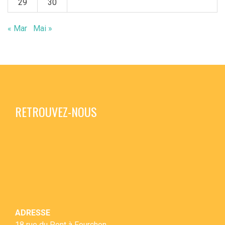
29
30
« Mar
Mai »
RETROUVEZ-NOUS
ADRESSE
18 rue du Pont à Fourchon