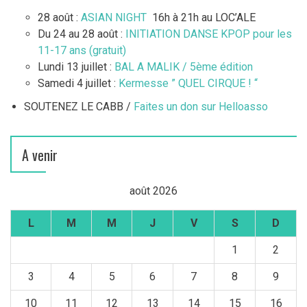
28 août :
ASIAN NIGHT
16h à 21h au LOC’ALE
Du 24 au 28 août :
INITIATION DANSE KPOP pour les
11-17 ans (gratuit)
Lundi 13 juillet :
BAL A MALIK / 5ème édition
Samedi 4 juillet :
Kermesse ” QUEL CIRQUE ! “
SOUTENEZ LE CABB /
Faites un don sur Helloasso
A venir
août 2026
L
M
M
J
V
S
D
1
2
3
4
5
6
7
8
9
10
11
12
13
14
15
16