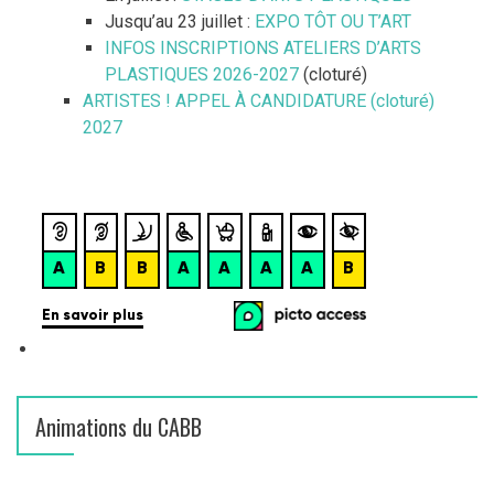
d
Jusqu’au 23 juillet :
EXPO TÔT OU T’ART
:
e
INFOS INSCRIPTIONS ATELIERS D’ARTS
PLASTIQUES 2026-2027
(cloturé)
s
ARTISTES ! APPEL À CANDIDATURE (cloturé)
2027
a
r
t
i
c
l
e
Animations du CABB
s