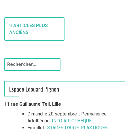
N
ARTICLES PLUS
a
ANCIENS
v
i
R
g
e
a
c
h
t
Espace Edouard Pignon
e
r
i
c
11 rue Guillaume Tell, Lille
o
h
Dimanche 20 septembre : Permanence
e
n
Artothèque
INFO ARTOTHEQUE
r
En juillet :
STAGES D’ARTS PLASTIQUES