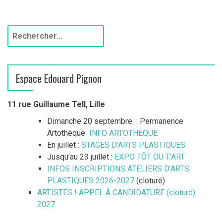
R
e
c
h
Espace Edouard Pignon
e
r
c
11 rue Guillaume Tell, Lille
h
Dimanche 20 septembre : Permanence
e
Artothèque
INFO ARTOTHEQUE
r
En juillet :
STAGES D’ARTS PLASTIQUES
Jusqu’au 23 juillet :
EXPO TÔT OU T’ART
:
INFOS INSCRIPTIONS ATELIERS D’ARTS
PLASTIQUES 2026-2027
(cloturé)
ARTISTES ! APPEL À CANDIDATURE (cloturé)
2027