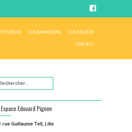
F
a
c
e
b
o
RTOTHÈQUE
LES ANIMATIONS
LES ATELIERS
o
k
CONTACT
Espace Edouard Pignon
1 rue Guillaume Tell, Lille