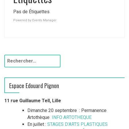
Pas de Étiquettes
Powered by
Events Manager
R
e
c
h
Espace Edouard Pignon
e
r
c
11 rue Guillaume Tell, Lille
h
Dimanche 20 septembre : Permanence
e
Artothèque
INFO ARTOTHEQUE
r
En juillet :
STAGES D’ARTS PLASTIQUES