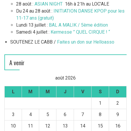
28 août :
ASIAN NIGHT
16h à 21h au LOC’ALE
Du 24 au 28 août :
INITIATION DANSE KPOP pour les
11-17 ans (gratuit)
Lundi 13 juillet :
BAL A MALIK / 5ème édition
Samedi 4 juillet :
Kermesse ” QUEL CIRQUE ! “
SOUTENEZ LE CABB /
Faites un don sur Helloasso
A venir
août 2026
L
M
M
J
V
S
D
1
2
3
4
5
6
7
8
9
10
11
12
13
14
15
16