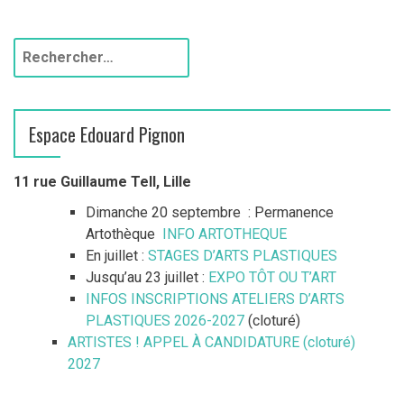
R
e
c
h
Espace Edouard Pignon
e
r
c
11 rue Guillaume Tell, Lille
h
Dimanche 20 septembre : Permanence
e
Artothèque
INFO ARTOTHEQUE
r
En juillet :
STAGES D’ARTS PLASTIQUES
Jusqu’au 23 juillet :
EXPO TÔT OU T’ART
:
INFOS INSCRIPTIONS ATELIERS D’ARTS
PLASTIQUES 2026-2027
(cloturé)
ARTISTES ! APPEL À CANDIDATURE (cloturé)
2027