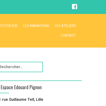
F
a
c
e
b
o
RTOTHÈQUE
LES ANIMATIONS
LES ATELIERS
o
k
CONTACT
Espace Edouard Pignon
1 rue Guillaume Tell, Lille