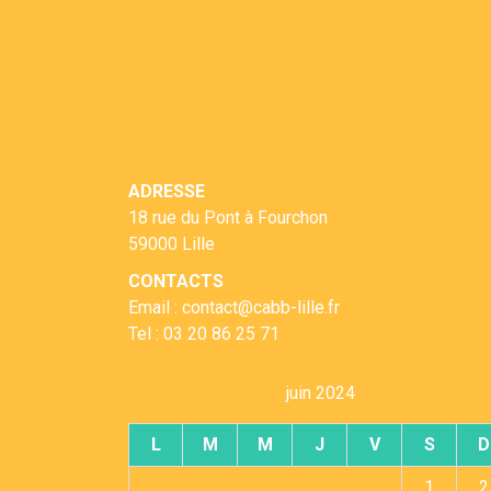
ADRESSE
18 rue du Pont à Fourchon
59000 Lille
CONTACTS
Email : contact@cabb-lille.fr
Tel : 03 20 86 25 71
juin 2024
L
M
M
J
V
S
D
1
2