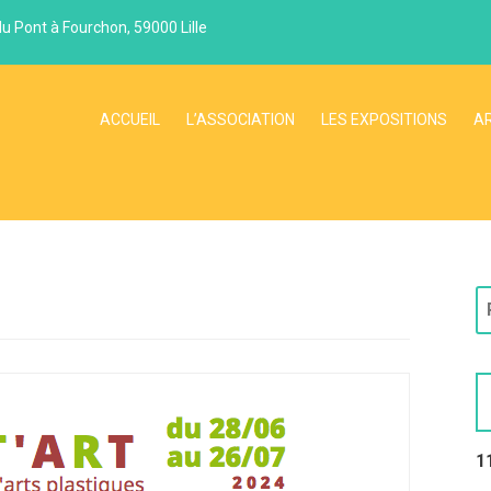
du Pont à Fourchon, 59000 Lille
ACCUEIL
L’ASSOCIATION
LES EXPOSITIONS
A
R
e
c
h
e
r
c
1
h