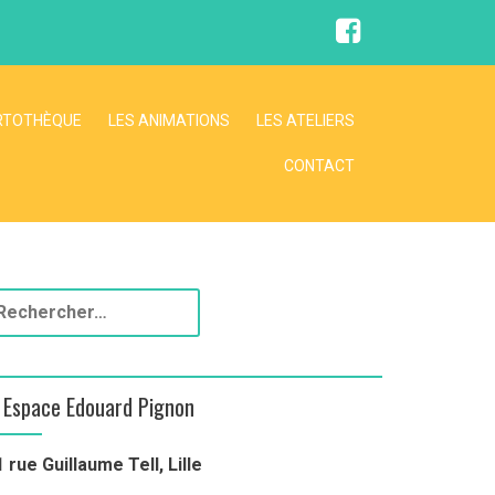
F
a
c
e
b
o
RTOTHÈQUE
LES ANIMATIONS
LES ATELIERS
o
k
CONTACT
Espace Edouard Pignon
1 rue Guillaume Tell, Lille