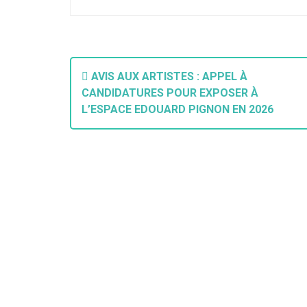
N
AVIS AUX ARTISTES : APPEL À
a
CANDIDATURES POUR EXPOSER À
L’ESPACE EDOUARD PIGNON EN 2026
v
i
g
a
t
i
o