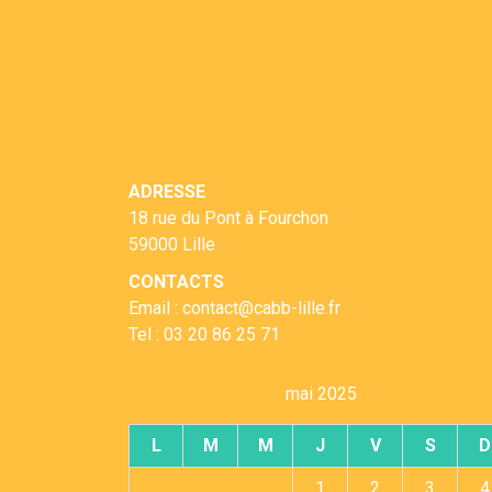
ADRESSE
18 rue du Pont à Fourchon
59000 Lille
CONTACTS
Email : contact@cabb-lille.fr
Tel : 03 20 86 25 71
mai 2025
L
M
M
J
V
S
D
1
2
3
4