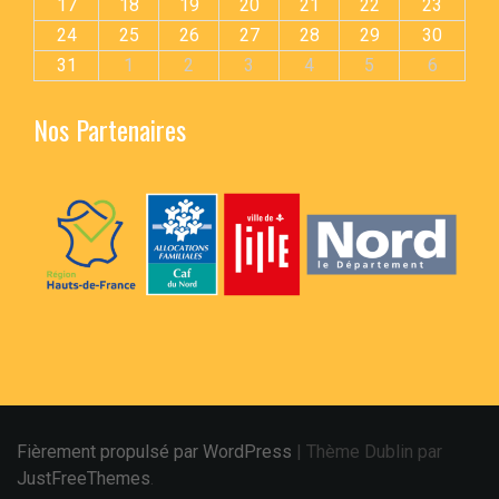
17
18
19
20
21
22
23
24
25
26
27
28
29
30
31
1
2
3
4
5
6
Nos Partenaires
Fièrement propulsé par WordPress
|
Thème Dublin par
JustFreeThemes
.