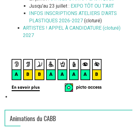
e
Jusqu’au 23 juillet :
EXPO TÔT OU T’ART
:
s
INFOS INSCRIPTIONS ATELIERS D’ARTS
PLASTIQUES 2026-2027
(cloturé)
a
ARTISTES ! APPEL À CANDIDATURE (cloturé)
r
2027
t
i
c
l
e
s
Animations du CABB