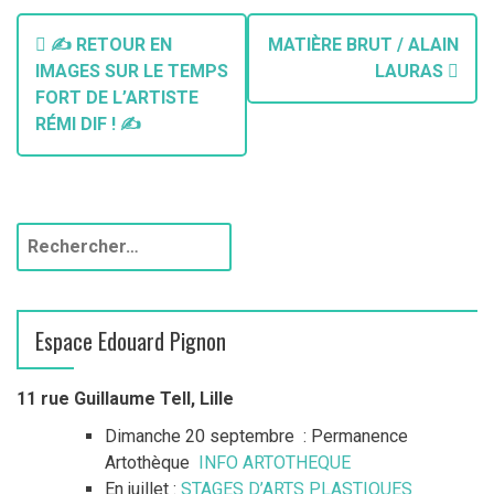
N
✍️ RETOUR EN
MATIÈRE BRUT / ALAIN
a
IMAGES SUR LE TEMPS
LAURAS
FORT DE L’ARTISTE
v
RÉMI DIF ! ✍️
i
g
a
R
e
t
c
h
i
Espace Edouard Pignon
e
o
r
c
11 rue Guillaume Tell, Lille
n
h
Dimanche 20 septembre : Permanence
d
e
Artothèque
INFO ARTOTHEQUE
r
En juillet :
STAGES D’ARTS PLASTIQUES