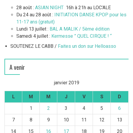
28 août :
ASIAN NIGHT
16h à 21h au LOC’ALE
Du 24 au 28 août :
INITIATION DANSE KPOP pour les
11-17 ans (gratuit)
Lundi 13 juillet :
BAL A MALIK / 5ème édition
Samedi 4 juillet :
Kermesse ” QUEL CIRQUE ! “
SOUTENEZ LE CABB /
Faites un don sur Helloasso
A venir
janvier 2019
L
M
M
J
V
S
D
1
2
3
4
5
6
7
8
9
10
11
12
13
14
15
16
17
18
19
20