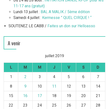
Du 24 au 28 août :
INITIATION DANSE KPOP pour les
11-17 ans (gratuit)
Lundi 13 juillet :
BAL A MALIK / 5ème édition
Samedi 4 juillet :
Kermesse ” QUEL CIRQUE ! “
SOUTENEZ LE CABB /
Faites un don sur Helloasso
A venir
juillet 2019
L
M
M
J
V
S
D
1
2
3
4
5
6
7
8
9
10
11
12
13
14
15
16
17
18
19
20
21
22
23
24
25
26
27
28