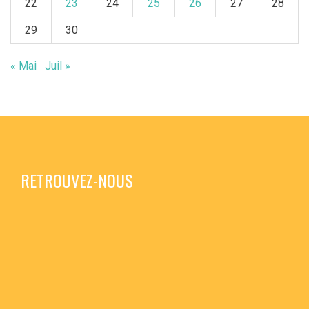
22
23
24
25
26
27
28
29
30
« Mai
Juil »
RETROUVEZ-NOUS