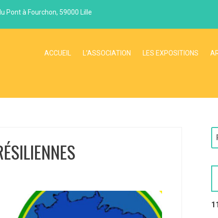
du Pont à Fourchon, 59000 Lille
ACCUEIL
L’ASSOCIATION
LES EXPOSITIONS
A
ÉSILIENNES
1