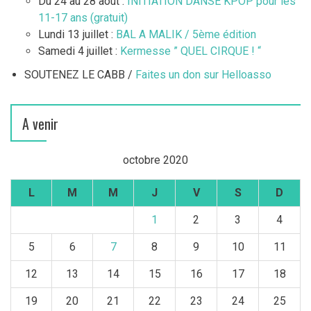
Du 24 au 28 août :
INITIATION DANSE KPOP pour les
11-17 ans (gratuit)
Lundi 13 juillet :
BAL A MALIK / 5ème édition
Samedi 4 juillet :
Kermesse ” QUEL CIRQUE ! “
SOUTENEZ LE CABB /
Faites un don sur Helloasso
A venir
octobre 2020
L
M
M
J
V
S
D
1
2
3
4
5
6
7
8
9
10
11
12
13
14
15
16
17
18
19
20
21
22
23
24
25