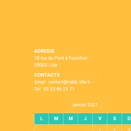
ADRESSE
18 rue du Pont à Fourchon
59000 Lille
CONTACTS
Email : contact@cabb-lille.fr
Tel : 03 20 86 25 71
janvier 2021
L
M
M
J
V
S
D
1
2
3