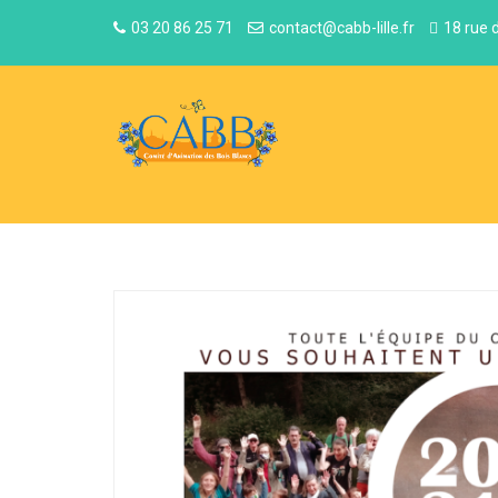
03 20 86 25 71
contact@cabb-lille.fr
18 rue 