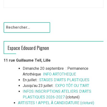
R
e
c
h
Espace Edouard Pignon
e
r
c
11 rue Guillaume Tell, Lille
h
Dimanche 20 septembre : Permanence
e
Artothèque
INFO ARTOTHEQUE
r
En juillet :
STAGES D’ARTS PLASTIQUES
Jusqu’au 23 juillet :
EXPO TÔT OU T’ART
:
INFOS INSCRIPTIONS ATELIERS D’ARTS
PLASTIQUES 2026-2027
(cloturé)
ARTISTES ! APPEL À CANDIDATURE (cloturé)