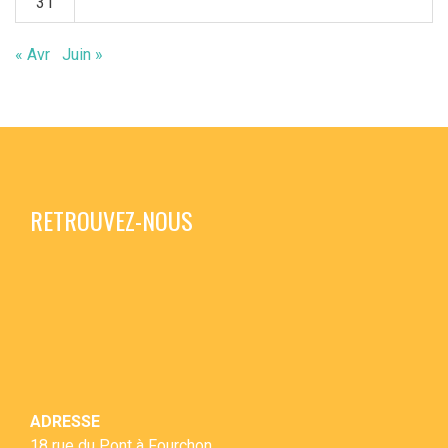
31
« Avr
Juin »
RETROUVEZ-NOUS
ADRESSE
18 rue du Pont à Fourchon