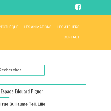
F
a
c
e
b
o
RTOTHÈQUE
LES ANIMATIONS
LES ATELIERS
o
k
CONTACT
Espace Edouard Pignon
1 rue Guillaume Tell, Lille