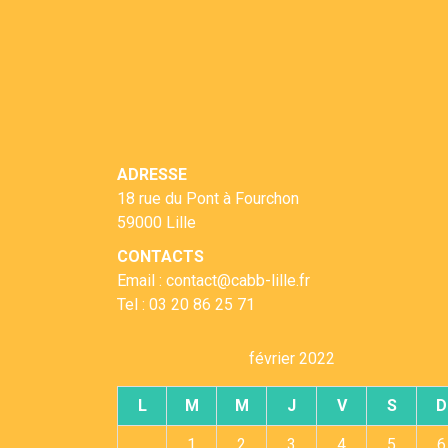
ADRESSE
18 rue du Pont à Fourchon
59000 Lille
CONTACTS
Email : contact@cabb-lille.fr
Tel : 03 20 86 25 71
février 2022
L
M
M
J
V
S
D
1
2
3
4
5
6