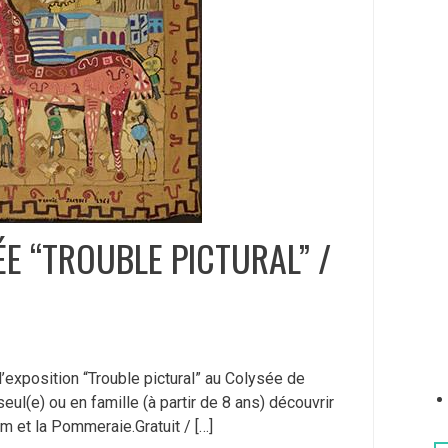
e
r
:
IDÉE “TROUBLE PICTURAL” /
exposition “Trouble pictural” au Colysée de
ul(e) ou en famille (à partir de 8 ans) découvrir
 et la Pommeraie.Gratuit / […]