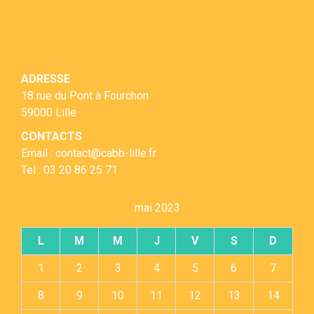
ADRESSE
18 rue du Pont à Fourchon
59000 Lille
CONTACTS
Email : contact@cabb-lille.fr
Tel : 03 20 86 25 71
mai 2023
L
M
M
J
V
S
D
1
2
3
4
5
6
7
8
9
10
11
12
13
14