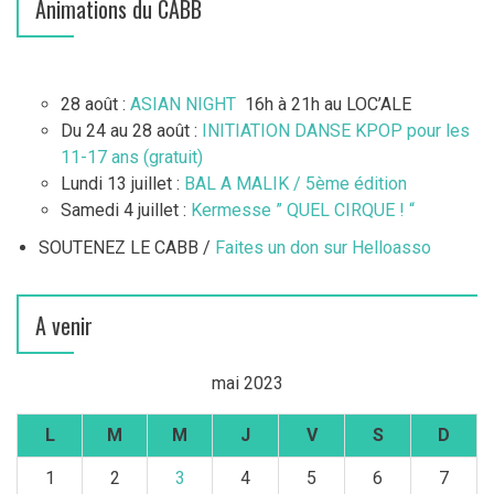
Animations du CABB
28 août :
ASIAN NIGHT
16h à 21h au LOC’ALE
Du 24 au 28 août :
INITIATION DANSE KPOP pour les
11-17 ans (gratuit)
Lundi 13 juillet :
BAL A MALIK / 5ème édition
Samedi 4 juillet :
Kermesse ” QUEL CIRQUE ! “
SOUTENEZ LE CABB /
Faites un don sur Helloasso
A venir
mai 2023
L
M
M
J
V
S
D
1
2
3
4
5
6
7