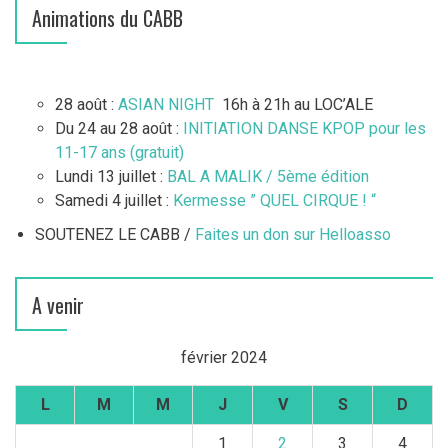
Animations du CABB
28 août :
ASIAN NIGHT
16h à 21h au LOC’ALE
Du 24 au 28 août :
INITIATION DANSE KPOP pour les
11-17 ans (gratuit)
Lundi 13 juillet :
BAL A MALIK / 5ème édition
Samedi 4 juillet :
Kermesse ” QUEL CIRQUE ! “
SOUTENEZ LE CABB /
Faites un don sur Helloasso
A venir
février 2024
L
M
M
J
V
S
D
1
2
3
4