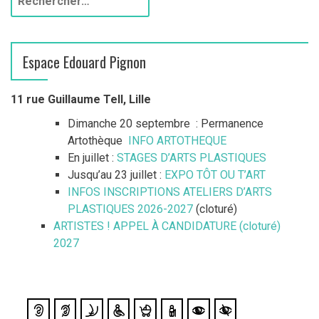
e
c
h
Espace Edouard Pignon
e
r
c
11 rue Guillaume Tell, Lille
h
Dimanche 20 septembre : Permanence
e
Artothèque
INFO ARTOTHEQUE
r
En juillet :
STAGES D’ARTS PLASTIQUES
Jusqu’au 23 juillet :
EXPO TÔT OU T’ART
:
INFOS INSCRIPTIONS ATELIERS D’ARTS
PLASTIQUES 2026-2027
(cloturé)
ARTISTES ! APPEL À CANDIDATURE (cloturé)
2027