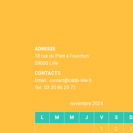
ADRESSE
18 rue du Pont à Fourchon
59000 Lille
CONTACTS
Email : contact@cabb-lille.fr
Tel : 03 20 86 25 71
novembre 2024
L
M
M
J
V
S
D
1
2
3