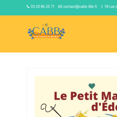
03 20 86 25 71
contact@cabb-lille.fr
18 rue 