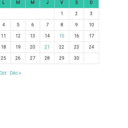
L
M
M
J
V
S
D
1
2
3
4
5
6
7
8
9
10
11
12
13
14
15
16
17
18
19
20
21
22
23
24
25
26
27
28
29
30
 Oct
Déc »