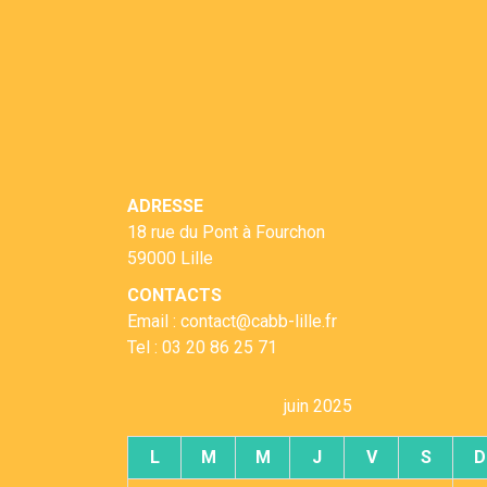
ADRESSE
18 rue du Pont à Fourchon
59000 Lille
CONTACTS
Email : contact@cabb-lille.fr
Tel : 03 20 86 25 71
juin 2025
L
M
M
J
V
S
D