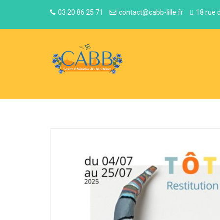
03 20 86 25 71
contact@cabb-lille.fr
18 rue 