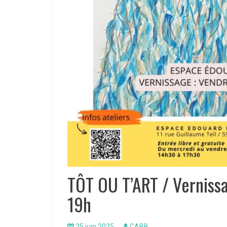
TÔT OU T’ART / Vernissa
19h
25 juin 2025
CABB