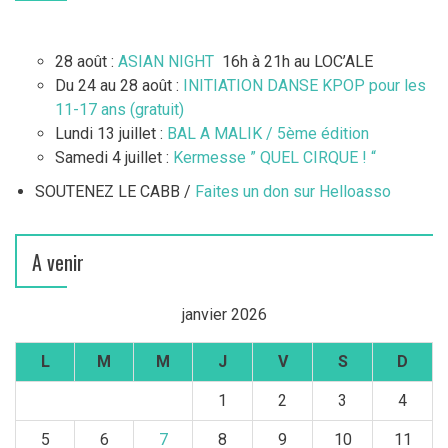
28 août :
ASIAN NIGHT
16h à 21h au LOC’ALE
Du 24 au 28 août :
INITIATION DANSE KPOP pour les
11-17 ans (gratuit)
Lundi 13 juillet :
BAL A MALIK / 5ème édition
Samedi 4 juillet :
Kermesse ” QUEL CIRQUE ! “
SOUTENEZ LE CABB /
Faites un don sur Helloasso
A venir
janvier 2026
L
M
M
J
V
S
D
1
2
3
4
5
6
7
8
9
10
11