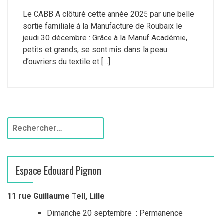
Le CABB A clôturé cette année 2025 par une belle
sortie familiale à la Manufacture de Roubaix le
jeudi 30 décembre : Grâce à la Manuf Académie,
petits et grands, se sont mis dans la peau
d’ouvriers du textile et […]
R
e
c
h
Espace Edouard Pignon
e
r
c
11 rue Guillaume Tell, Lille
h
Dimanche 20 septembre : Permanence
e