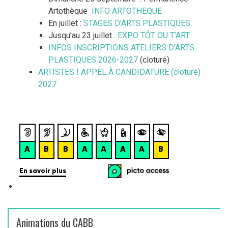
d
e
Artothèque
INFO ARTOTHEQUE
r
e
En juillet :
STAGES D’ARTS PLASTIQUES
Jusqu’au 23 juillet :
EXPO TÔT OU T’ART
:
s
INFOS INSCRIPTIONS ATELIERS D’ARTS
PLASTIQUES 2026-2027
(cloturé)
a
ARTISTES ! APPEL À CANDIDATURE (cloturé)
r
2027
t
i
c
l
e
s
Animations du CABB