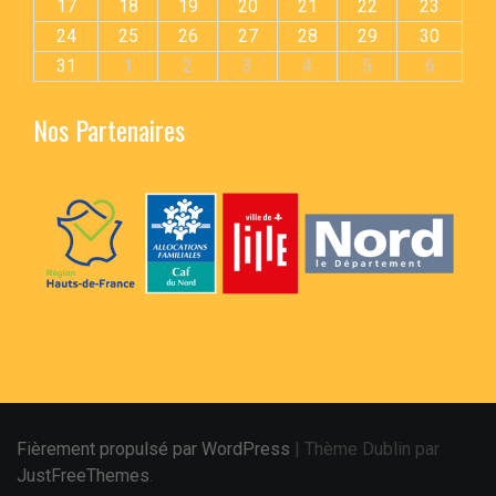
17
18
19
20
21
22
23
24
25
26
27
28
29
30
31
1
2
3
4
5
6
Nos Partenaires
Fièrement propulsé par WordPress
|
Thème Dublin par
JustFreeThemes
.