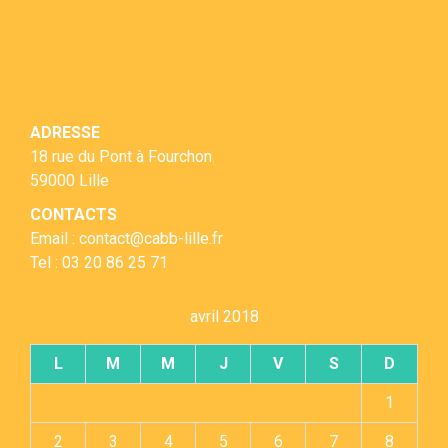
ADRESSE
18 rue du Pont à Fourchon
59000 Lille
CONTACTS
Email : contact@cabb-lille.fr
Tel : 03 20 86 25 71
avril 2018
L
M
M
J
V
S
D
1
2
3
4
5
6
7
8