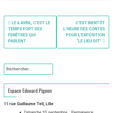
N
LE 6 AVRIL, C’EST LE
C’EST BIENTÔT
a
TEMPS FORT DES
L’HEURE DES CONTES
FENÊTRES QUI
POUR L’EXPOSITION
v
PARLENT
“LE LIEU DIT”
i
g
a
R
e
t
c
h
i
Espace Edouard Pignon
e
o
r
c
11 rue Guillaume Tell, Lille
n
h
Dimanche 20 septembre : Permanence