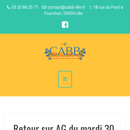
03 20 86 25 71
contact@cabb-lille.fr
18 rue du Pont à
Fourchon, 59000 Lille
Retour sur AG du mardi 30