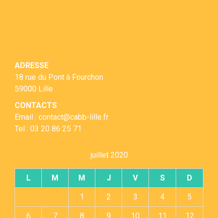
ADRESSE
18 rue du Pont à Fourchon
59000 Lille
CONTACTS
Email : contact@cabb-lille.fr
Tel : 03 20 86 25 71
juillet 2020
L
M
M
J
V
S
D
1
2
3
4
5
6
7
8
9
10
11
12