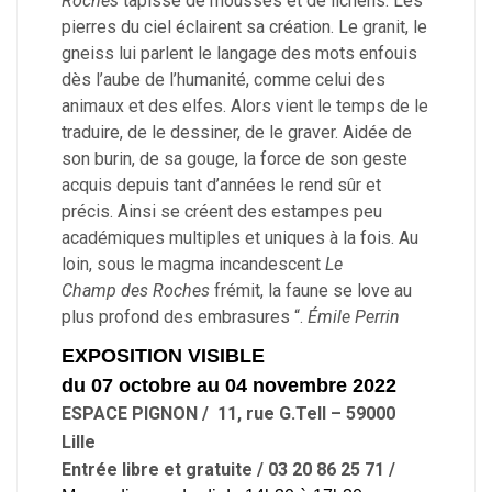
Roches
tapissé de mousses et de lichens. Les
pierres du ciel éclairent sa création. Le granit, le
gneiss lui parlent le langage des mots enfouis
dès l’aube de l’humanité, comme celui des
animaux et des elfes. Alors vient le temps de le
traduire, de le dessiner, de le graver. Aidée de
son burin, de sa gouge, la force de son geste
acquis depuis tant d’années le rend sûr et
précis. Ainsi se créent des estampes peu
académiques multiples et uniques à la fois. Au
loin, sous le magma incandescent
Le
Champ
des Roches
frémit, la faune se love au
plus profond des embrasures “.
Émile Perrin
EXPOSITION VISIBLE
du 07 octobre au 04 novembre 2022
ESPACE PIGNON / 11, rue G.Tell – 59000
Lille
Entrée libre et gratuite / 03 20 86 25 71 /