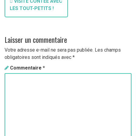
VISITE CONTÉE AVEC
a
LES TOUT-PETITS !
v
i
Laisser un commentaire
g
Votre adresse e-mail ne sera pas publiée.
Les champs
a
obligatoires sont indiqués avec
*
t
Commentaire
*
i
o
n
d
e