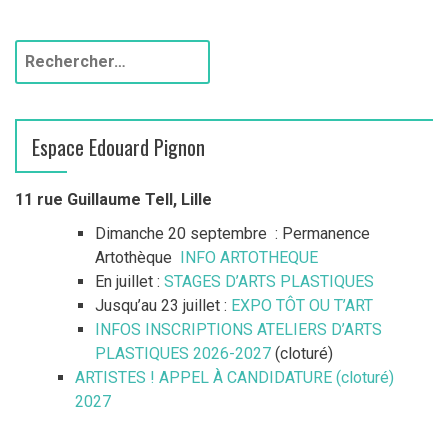
R
e
c
h
Espace Edouard Pignon
e
r
c
11 rue Guillaume Tell, Lille
h
Dimanche 20 septembre : Permanence
e
Artothèque
INFO ARTOTHEQUE
r
En juillet :
STAGES D’ARTS PLASTIQUES
Jusqu’au 23 juillet :
EXPO TÔT OU T’ART
:
INFOS INSCRIPTIONS ATELIERS D’ARTS
PLASTIQUES 2026-2027
(cloturé)
ARTISTES ! APPEL À CANDIDATURE (cloturé)
2027