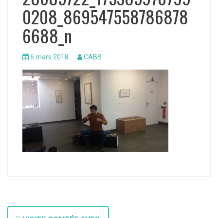
0208_869547558786878
6688_n
6 mars 2018
CABB
N