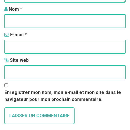
s
Nom
*
a
r
t
E-mail
*
i
c
Site web
l
e
s
Enregistrer mon nom, mon e-mail et mon site dans le
navigateur pour mon prochain commentaire.