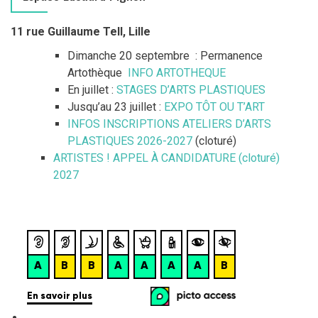
o
r
c
11 rue Guillaume Tell, Lille
n
h
Dimanche 20 septembre : Permanence
d
e
Artothèque
INFO ARTOTHEQUE
r
e
En juillet :
STAGES D’ARTS PLASTIQUES
Jusqu’au 23 juillet :
EXPO TÔT OU T’ART
:
s
INFOS INSCRIPTIONS ATELIERS D’ARTS
PLASTIQUES 2026-2027
(cloturé)
a
ARTISTES ! APPEL À CANDIDATURE (cloturé)
r
2027
t
i
c
l