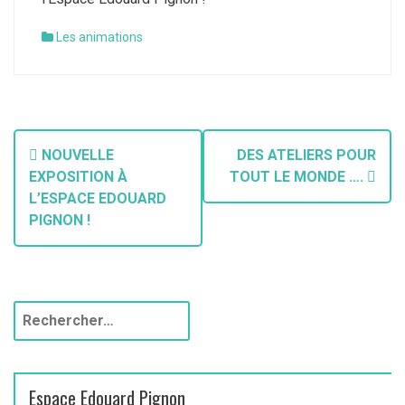
Les animations
N
NOUVELLE
DES ATELIERS POUR
a
EXPOSITION À
TOUT LE MONDE ….
L’ESPACE EDOUARD
v
PIGNON !
i
g
a
R
e
t
c
h
i
Espace Edouard Pignon
e