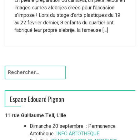
En pleine préparation du carnaval, un petit retour en
images sur les alebrijes créés pour l’occasion
s’impose ! Lors du stage d’arts plastiques du 19
au 22 février dernier, 8 enfants du quartier ont
fabriqué leur propre alebrije, la fameuse […]
R
e
c
h
Espace Edouard Pignon
e
r
c
11 rue Guillaume Tell, Lille
h
Dimanche 20 septembre : Permanence
e
Artothèque
INFO ARTOTHEQUE
r