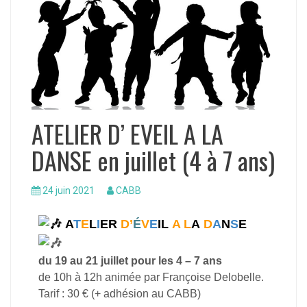
ATELIER D’ EVEIL A LA
DANSE en juillet (4 à 7 ans)
24 juin 2021
CABB
A
T
E
L
I
ER
D’
É
V
E
IL
A L
A
D
A
N
S
E
du 19 au 21 juillet pour les 4 – 7 ans
de 10h à 12h animée par Françoise Delobelle.
Tarif : 30 € (+ adhésion au CABB)