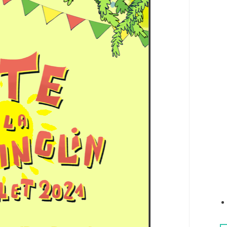
e
r
: