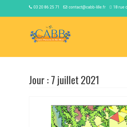
A
03 20 86 25 71
contact@cabb-lille.fr
18 rue 
l
l
e
r
a
u
c
o
n
t
Jour :
7 juillet 2021
e
n
u