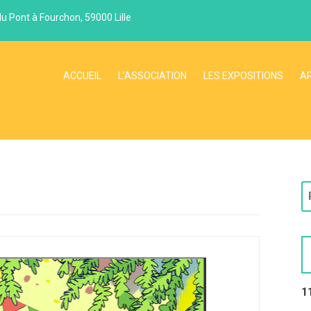
du Pont à Fourchon, 59000 Lille
ACCUEIL
L’ASSOCIATION
LES EXPOSITIONS
A
R
e
c
h
e
r
c
1
h