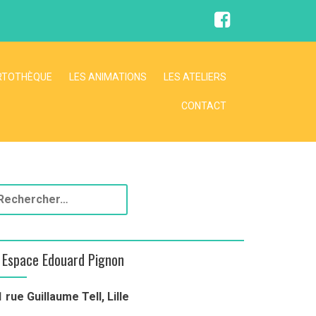
F
a
c
e
b
o
RTOTHÈQUE
LES ANIMATIONS
LES ATELIERS
o
k
CONTACT
Espace Edouard Pignon
1 rue Guillaume Tell, Lille