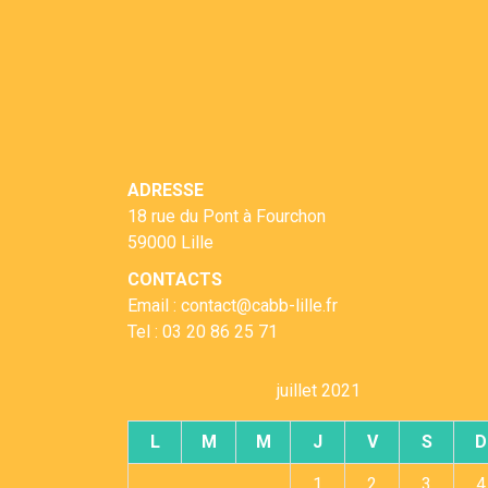
ADRESSE
18 rue du Pont à Fourchon
59000 Lille
CONTACTS
Email : contact@cabb-lille.fr
Tel : 03 20 86 25 71
juillet 2021
L
M
M
J
V
S
D
1
2
3
4