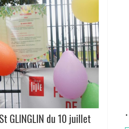
e
r
:
St GLINGLIN du 10 juillet