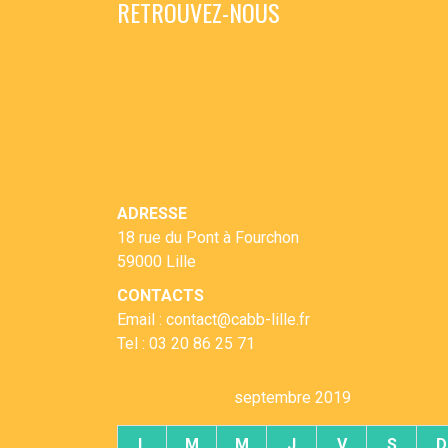
RETROUVEZ-NOUS
ADRESSE
18 rue du Pont à Fourchon
59000 Lille
CONTACTS
Email : contact@cabb-lille.fr
Tel : 03 20 86 25 71
septembre 2019
L
M
M
J
V
S
D