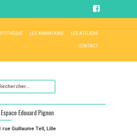
F
a
c
e
b
o
RTOTHÈQUE
LES ANIMATIONS
LES ATELIERS
o
k
CONTACT
Espace Edouard Pignon
1 rue Guillaume Tell, Lille