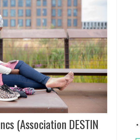
e
r
:
lancs (Association DESTIN