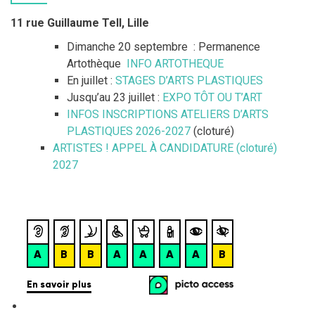
r
c
11 rue Guillaume Tell, Lille
h
Dimanche 20 septembre : Permanence
e
Artothèque
INFO ARTOTHEQUE
r
En juillet :
STAGES D’ARTS PLASTIQUES
Jusqu’au 23 juillet :
EXPO TÔT OU T’ART
:
INFOS INSCRIPTIONS ATELIERS D’ARTS
PLASTIQUES 2026-2027
(cloturé)
ARTISTES ! APPEL À CANDIDATURE (cloturé)
2027